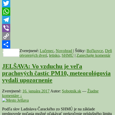
Messenger
si
verejnosť
Twitter
môže
prezrieť
WhatsApp
priestory
SHMÚ
Telegram
Viber
Copy
Zverejnené:
Lučenec
,
Novohrad
|
Štítky:
Boľkovce
,
Deň
Link
Share
otvorených dverí
,
letisko
,
SHMÚ
|
Zanechajte komentár
JELŠAVA: Vo vzduchu je veľa
prachových častíc PM10, meteorológovia
vydali upozornenie
Zverejnené:
16. januára 2017
Autor:
Sobotnik.sk
—
Žiadne
komentáre ↓
Podľa slov Ladislava Čarackého zo SHMÚ je na základe
predpovede počasia možné očakávať prekročenie príslušného limitu