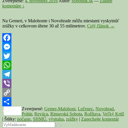
Zverejnené:
4. novembra 2016
Autor:
Sobotnik.sk
—
Žiadne
komentáre ↓
Na Gemeri, v Malohonte i Novohrade môžu miestami vyskytnúť
Cez
zrážky v celkovom úhrne 30 až 55 milimetrov.
Celý článok
→
víkend
sa
rozprší
v
Facebook
celej
Messenger
našej
oblasti,
Twitter
meteoroló
vydali
WhatsApp
výstrahu
Telegram
Viber
Copy
Zverejnené:
Gemer-Malohont
,
Lučenec
,
Novohrad
,
Link
Share
Poltár
,
Revúca
,
Rimavská Sobota
,
Rožňava
,
Veľký Krtíš
|
Štítky:
počasie
,
SHMÚ
,
výstraha
,
zrážky
|
Zanechajte komentár
Primary
Search
Search