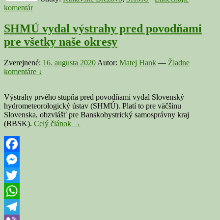
komentár
SHMÚ vydal výstrahy pred povodňami
pre všetky naše okresy
Zverejnené:
16. augusta 2020
Autor:
Matej Hank
—
Žiadne
komentáre ↓
Výstrahy prvého stupňa pred povodňami vydal Slovenský
hydrometeorologický ústav (SHMÚ). Platí to pre väčšinu
Slovenska, obzvlášť pre Banskobystrický samosprávny kraj
SHMÚ
(BBSK).
Celý článok
→
vydal
výstrahy
pred
povodňami
Facebook
pre
Messenger
všetky
naše
Twitter
okresy
WhatsApp