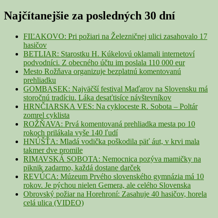
for:
Sidebar
Najčítanejšie za posledných 30 dní
Widget
Area
FIĽAKOVO: Pri požiari na Železničnej ulici zasahovalo 17
hasičov
BETLIAR: Starostku H. Kúkelovú oklamali internetoví
podvodníci. Z obecného účtu im poslala 110 000 eur
Mesto Rožňava organizuje bezplatnú komentovanú
prehliadku
GOMBASEK: Najväčší festival Maďarov na Slovensku má
storočnú tradíciu. Láka desaťtisíce návštevníkov
HRNČIARSKA VES: Na cykloceste R. Sobota – Poltár
zomrel cyklista
ROŽŇAVA: Prvá komentovaná prehliadka mesta po 10
rokoch prilákala vyše 140 ľudí
HNÚŠŤA: Mladá vodička poškodila päť áut, v krvi mala
takmer dve promile
RIMAVSKÁ SOBOTA: Nemocnica pozýva mamičky na
piknik zadarmo, každá dostane darček
REVÚCA: Múzeum Prvého slovenského gymnázia má 10
rokov. Je pýchou nielen Gemera, ale celého Slovenska
Obrovský požiar na Horehroní: Zasahuje 40 hasičov, horela
celá ulica (VIDEO)