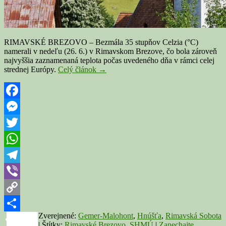
RIMAVSKÉ BREZOVO – Bezmála 35 stupňov Celzia (°C)
namerali v nedeľu (26. 6.) v Rimavskom Brezove, čo bola zároveň
najvyššia zaznamenaná teplota počas uvedeného dňa v rámci celej
V
strednej Európy.
Celý článok
→
nedeľu
bola
v
Rim.
Facebook
Brezove
Messenger
najvyššia
teplota
Twitter
v
rámci
WhatsApp
celej
strednej
Telegram
Európy
Viber
Copy
Zverejnené:
Gemer-Malohont
,
Hnúšťa
,
Rimavská Sobota
Link
Share
|
Štítky:
Rimavské Brezovo
,
SHMÚ
|
Zanechajte