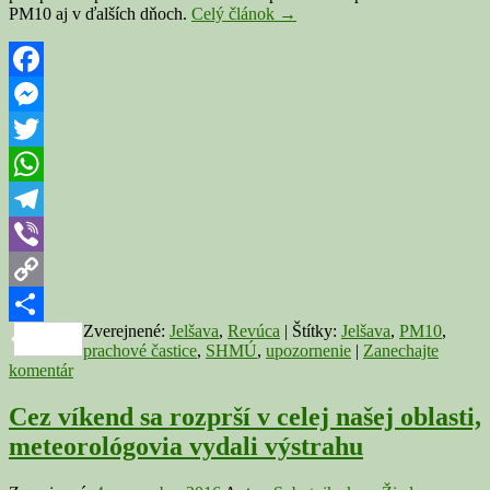
JELŠAVA:
PM10 aj v ďalších dňoch.
Celý článok
→
Vo
vzduchu
je
veľa
Facebook
prachových
Messenger
častíc
PM10,
Twitter
meteorológovia
vydali
WhatsApp
upozornenie
Telegram
Viber
Copy
Zverejnené:
Jelšava
,
Revúca
|
Štítky:
Jelšava
,
PM10
,
Link
Share
prachové častice
,
SHMÚ
,
upozornenie
|
Zanechajte
komentár
Cez víkend sa rozprší v celej našej oblasti,
meteorológovia vydali výstrahu