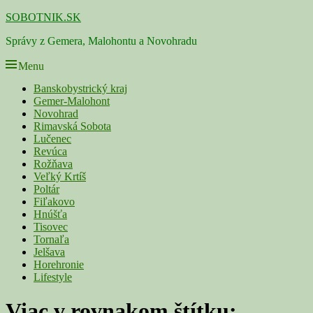
Skip
SOBOTNIK.SK
to
Správy z Gemera, Malohontu a Novohradu
content
Menu
Primárne
Banskobystrický kraj
Gemer-Malohont
menu
Novohrad
Rimavská Sobota
Lučenec
Revúca
Rožňava
Veľký Krtíš
Poltár
Fiľakovo
Hnúšťa
Tisovec
Tornaľa
Jelšava
Horehronie
Lifestyle
Viac v rovnakom štítku: