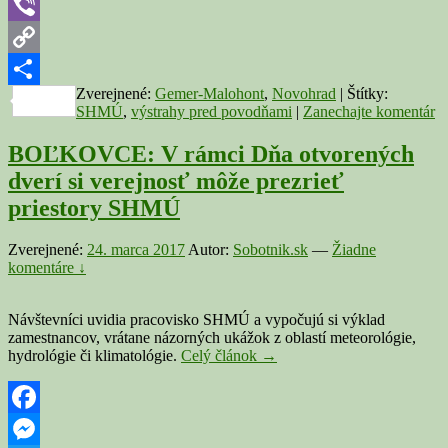
Telegram
Viber
Copy
Zverejnené:
Gemer-Malohont
,
Novohrad
|
Štítky:
Link
Share
SHMÚ
,
výstrahy pred povodňami
|
Zanechajte komentár
BOĽKOVCE: V rámci Dňa otvorených
dverí si verejnosť môže prezrieť
priestory SHMÚ
Zverejnené:
24. marca 2017
Autor:
Sobotnik.sk
—
Žiadne
komentáre ↓
Návštevníci uvidia pracovisko SHMÚ a vypočujú si výklad
zamestnancov, vrátane názorných ukážok z oblastí meteorológie,
BOĽKOVCE:
hydrológie či klimatológie.
Celý článok
→
V
rámci
Dňa
otvorených
Facebook
dverí