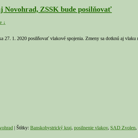
aj Novohrad, ZSSK bude posilňovať
e ↓
a 27. 1. 2020 posilňovať vlakové spojenia. Zmeny sa dotknú aj vlaku
vohrad
|
Štítky:
Banskobystrický kraj
,
posilnenie vlakov
,
SAD Zvolen
,