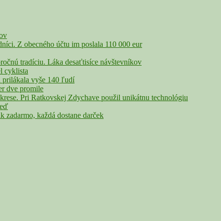
čov
íci. Z obecného účtu im poslala 110 000 eur
nú tradíciu. Láka desaťtisíce návštevníkov
cyklista
rilákala vyše 140 ľudí
r dve promile
rese. Pri Ratkovskej Zdychave použil unikátnu technológiu
veď
adarmo, každá dostane darček