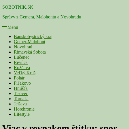
Skip
SOBOTNIK.SK
to
Správy z Gemera, Malohontu a Novohradu
content
Menu
Primárne
Banskobystrický kraj
Gemer-Malohont
menu
Novohrad
Rimavská Sobota
Lučenec
Revúca
Rožňava
Veľký Krtíš
Poltár
Fiľakovo
Hnúšťa
Tisovec
Tornaľa
Jelšava
Horehronie
Lifestyle
Viac v rovnakom štítku:
spor