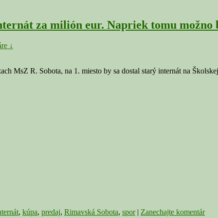
nternát za milión eur. Napriek tomu možno 
re ↓
ach MsZ R. Sobota, na 1. miesto by sa dostal starý internát na Školske
nternát
,
kúpa
,
predaj
,
Rimavská Sobota
,
spor
|
Zanechajte komentár