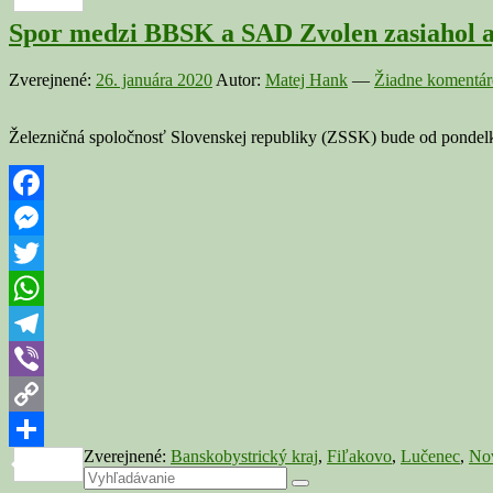
Spor medzi BBSK a SAD Zvolen zasiahol 
Zverejnené:
26. januára 2020
Autor:
Matej Hank
—
Žiadne komentár
Železničná spoločnosť Slovenskej republiky (ZSSK) bude od pondelk
Facebook
Messenger
Twitter
WhatsApp
Telegram
Viber
Copy
Zverejnené:
Banskobystrický kraj
,
Fiľakovo
,
Lučenec
,
No
Link
Share
Primary
Search
Search