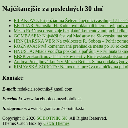
for:
Sidebar
Najčítanejšie za posledných 30 dní
Widget
Area
FIĽAKOVO: Pri požiari na Železničnej ulici zasahuje 17 hasi
BETLIAR: Starostku H. Kúkelovú oklamali internetoví podvodn
Mesto Rožňava organizuje bezplatnú komentovanú prehliadku
GOMBASEK: Najväčší festival Maďarov na Slovensku má storoč
HRNČIARSKA VES: Na cykloceste R. Sobota – Poltár zomrel 
ROŽŇAVA: Prvá komentovaná prehliadka mesta po 10 rokoch p
HNÚŠŤA: Mladá vodička poškodila päť áut, v krvi mala takme
BBSK zrekonštruoval 11 úsekov ciest v Rimavskosobotskom ok
Andrea Predajňová končí v Múzeu Betliar. Sama podala výpo
RIMAVSKÁ SOBOTA: Nemocnica pozýva mamičky na piknik z
Kontakt:
E-mail:
redakcia.sobotnik@gmail.com
Facebook:
www.facebook.com/sobotnik.sk
Instagram:
www.instagram.com/sobotnik.sk/
Copyright © 2026
SOBOTNIK.SK
. All Rights Reserved.
Theme: Catch Box by
Catch Themes