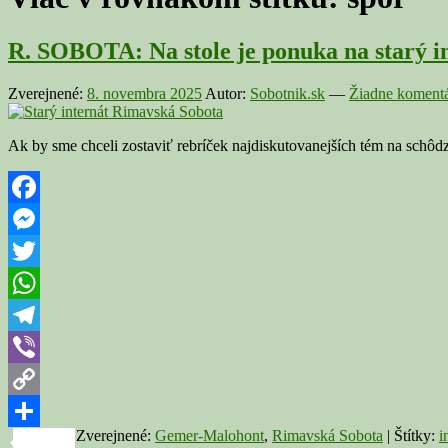
R. SOBOTA: Na stole je ponuka na starý i
Zverejnené:
8. novembra 2025
Autor:
Sobotnik.sk
—
Žiadne komentá
Ak by sme chceli zostaviť rebríček najdiskutovanejších tém na schôdz
Facebook
Messenger
Twitter
WhatsApp
Telegram
Viber
Copy
Zverejnené:
Gemer-Malohont
,
Rimavská Sobota
|
Štítky:
i
Link
Share