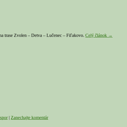
ďalej
Spor
 na trase Zvolen – Detva – Lučenec – Fiľakovo.
Celý článok
→
medzi
BBSK
a
SAD
Zvolen
zasiahol
aj
Novohrad,
ZSSK
bude
posilňovať
spor
|
Zanechajte komentár