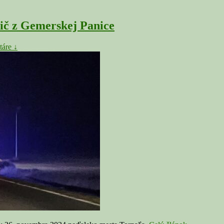
č z Gemerskej Panice
áre ↓