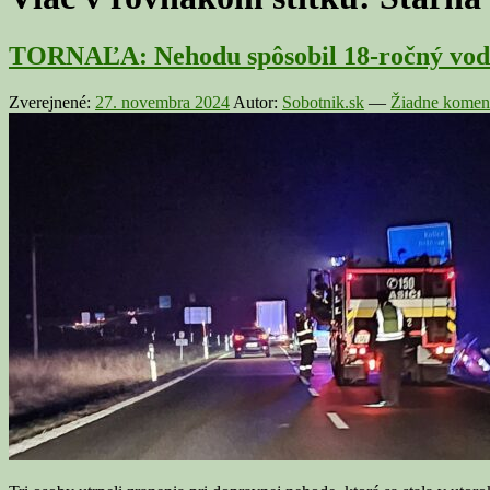
TORNAĽA: Nehodu spôsobil 18-ročný vodi
Zverejnené:
27. novembra 2024
Autor:
Sobotnik.sk
—
Žiadne koment