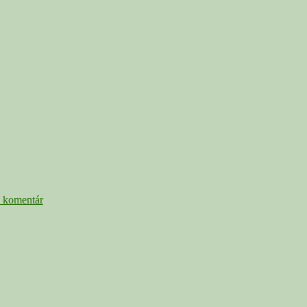
A:
e komentár