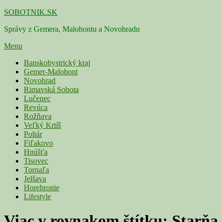
Skip
SOBOTNIK.SK
to
Správy z Gemera, Malohontu a Novohradu
content
Menu
Primárne
Banskobystrický kraj
Gemer-Malohont
menu
Novohrad
Rimavská Sobota
Lučenec
Revúca
Rožňava
Veľký Krtíš
Poltár
Fiľakovo
Hnúšťa
Tisovec
Tornaľa
Jelšava
Horehronie
Lifestyle
Viac v rovnakom štítku:
Starňa