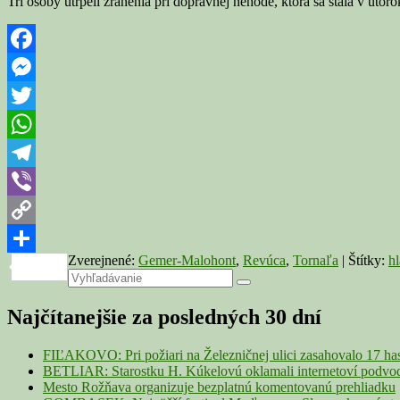
Tri osoby utrpeli zranenia pri dopravnej nehode, ktorá sa stala v u
Facebook
Messenger
Twitter
WhatsApp
Telegram
Viber
Copy
Zverejnené:
Gemer-Malohont
,
Revúca
,
Tornaľa
|
Štítky:
hl
Link
Share
Primary
Search
Search
for:
Sidebar
Najčítanejšie za posledných 30 dní
Widget
Area
FIĽAKOVO: Pri požiari na Železničnej ulici zasahovalo 17 ha
BETLIAR: Starostku H. Kúkelovú oklamali internetoví podvodn
Mesto Rožňava organizuje bezplatnú komentovanú prehliadku