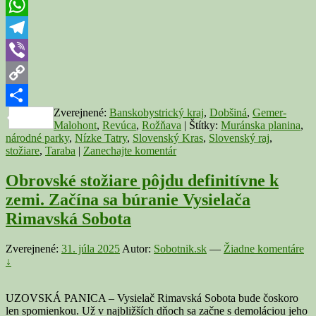
Twitter
stožiare?
Minister
WhatsApp
Taraba
chce
Telegram
v
Viber
národných
parkoch
Copy
25-
metrové
Zverejnené:
Banskobystrický kraj
,
Dobšiná
,
Gemer-
Link
Share
stĺpy
Malohont
,
Revúca
,
Rožňava
|
Štítky:
Muránska planina
,
národné parky
,
Nízke Tatry
,
Slovenský Kras
,
Slovenský raj
,
stožiare
,
Taraba
|
Zanechajte komentár
Obrovské stožiare pôjdu definitívne k
zemi. Začína sa búranie Vysielača
Rimavská Sobota
Zverejnené:
31. júla 2025
Autor:
Sobotnik.sk
—
Žiadne komentáre
↓
UZOVSKÁ PANICA – Vysielač Rimavská Sobota bude čoskoro
len spomienkou. Už v najbližších dňoch sa začne s demoláciou jeho