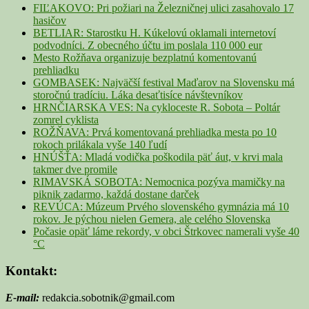
Area
FIĽAKOVO: Pri požiari na Železničnej ulici zasahovalo 17
hasičov
BETLIAR: Starostku H. Kúkelovú oklamali internetoví
podvodníci. Z obecného účtu im poslala 110 000 eur
Mesto Rožňava organizuje bezplatnú komentovanú
prehliadku
GOMBASEK: Najväčší festival Maďarov na Slovensku má
storočnú tradíciu. Láka desaťtisíce návštevníkov
HRNČIARSKA VES: Na cykloceste R. Sobota – Poltár
zomrel cyklista
ROŽŇAVA: Prvá komentovaná prehliadka mesta po 10
rokoch prilákala vyše 140 ľudí
HNÚŠŤA: Mladá vodička poškodila päť áut, v krvi mala
takmer dve promile
RIMAVSKÁ SOBOTA: Nemocnica pozýva mamičky na
piknik zadarmo, každá dostane darček
REVÚCA: Múzeum Prvého slovenského gymnázia má 10
rokov. Je pýchou nielen Gemera, ale celého Slovenska
Počasie opäť láme rekordy, v obci Štrkovec namerali vyše 40
°C
Kontakt:
E-mail:
redakcia.sobotnik@gmail.com