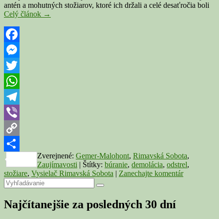
antén a mohutných stožiarov, ktoré ich držali a celé desaťročia boli
Obrovské
Celý článok
→
stožiare
pôjdu
definitívne
k
Facebook
zemi.
Messenger
Začína
sa
Twitter
búranie
Vysielača
WhatsApp
Rimavská
Sobota
Telegram
Viber
Copy
Zverejnené:
Gemer-Malohont
,
Rimavská Sobota
,
Link
Share
Zaujímavosti
|
Štítky:
búranie
,
demolácia
,
odstrel
,
stožiare
,
Vysielač Rimavská Sobota
|
Zanechajte komentár
Primary
Search
Search
for:
Sidebar
Najčítanejšie za posledných 30 dní
Widget