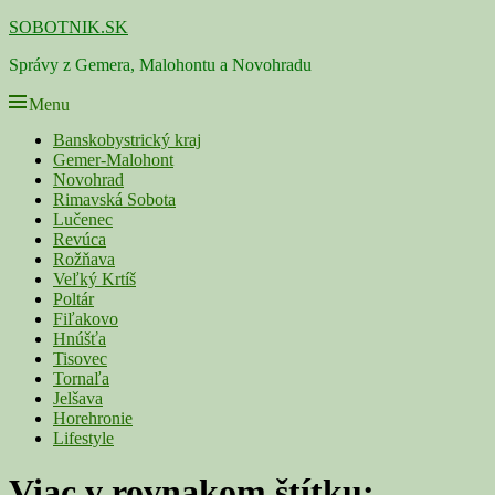
Skip
SOBOTNIK.SK
to
Správy z Gemera, Malohontu a Novohradu
content
Menu
Primárne
Banskobystrický kraj
Gemer-Malohont
menu
Novohrad
Rimavská Sobota
Lučenec
Revúca
Rožňava
Veľký Krtíš
Poltár
Fiľakovo
Hnúšťa
Tisovec
Tornaľa
Jelšava
Horehronie
Lifestyle
Viac v rovnakom štítku: