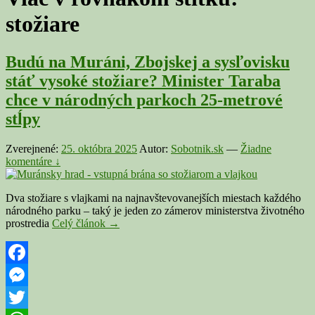
stožiare
Budú na Muráni, Zbojskej a sysľovisku
stáť vysoké stožiare? Minister Taraba
chce v národných parkoch 25-metrové
stĺpy
Zverejnené:
25. októbra 2025
Autor:
Sobotnik.sk
—
Žiadne
komentáre ↓
Dva stožiare s vlajkami na najnavštevovanejších miestach každého
národného parku – taký je jeden zo zámerov ministerstva životného
Budú
prostredia
Celý článok
→
na
Muráni,
Zbojskej
a
Facebook
sysľovisku
Messenger
stáť
vysoké