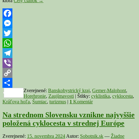
Na
ktorá
Celý článok
→
najvyšší
vrch
niekdajšej
Gemersko-
Facebook
malohontskej
Messenger
župy
povedie
Twitter
asfaltová
cyklocesta.
WhatsApp
Prvá
polovica
Telegram
je
Viber
už
hotová
Copy
Zverejnené:
Banskobystrický kraj
,
Gemer-Malohont
,
Link
Share
Horehronie
,
Zaujímavosti
|
Štítky:
cyklistika
,
cyklocesta
,
Kráľova hoľa
,
Šumiac
,
turizmus
|
1
Komentár
Na strednom Slovensku vznikne najvyššie
položená cyklocesta v strednej Európe
Zverejnené:
15. novembra 2024
Autor:
Sobotnik.sk
—
Žiadne