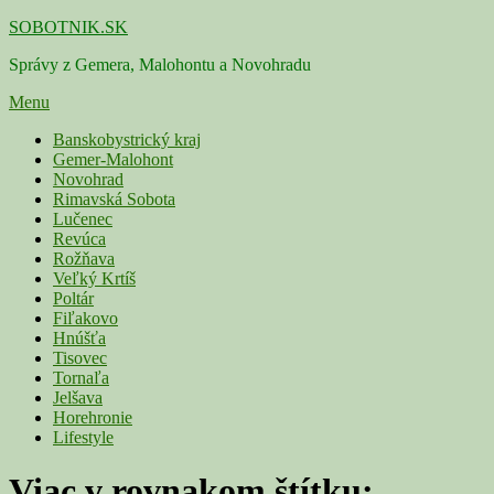
Skip
SOBOTNIK.SK
to
Správy z Gemera, Malohontu a Novohradu
content
Menu
Primárne
Banskobystrický kraj
Gemer-Malohont
menu
Novohrad
Rimavská Sobota
Lučenec
Revúca
Rožňava
Veľký Krtíš
Poltár
Fiľakovo
Hnúšťa
Tisovec
Tornaľa
Jelšava
Horehronie
Lifestyle
Viac v rovnakom štítku: