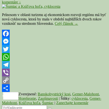
komentáre ↓
Prínosom v oblasti turizmu aj ekonomickom rozvoji regiónu má byť
nová cyklocesta, ktorá by mala v období najbližších dvoch rokov
Na
vzniknúť na strednom Slovensku.
Celý článok
→
strednom
Slovensku
vznikne
najvyššie
Facebook
položená
Messenger
cyklocesta
v
Twitter
strednej
Európe
WhatsApp
Telegram
Viber
Copy
Zverejnené:
Banskobystrický kraj
,
Gemer-Malohont
,
Link
Share
Horehronie
,
Zaujímavosti
|
Štítky:
cyklocesta
,
Gemer-
Malohont
,
Kráľova hoľa
,
Šumiac
|
Zanechajte komentár
Primary
Search