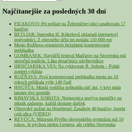
Search
for:
Sidebar
Najčítanejšie za posledných 30 dní
Widget
Area
FIĽAKOVO: Pri požiari na Železničnej ulici zasahovalo 17
hasičov
BETLIAR: Starostku H. Kúkelovú oklamali internetoví
podvodníci. Z obecného účtu im poslala 110 000 eur
Mesto Rožňava organizuje bezplatnú komentovanú
prehliadku
GOMBASEK: Najväčší festival Maďarov na Slovensku má
storočnú tradíciu. Láka desaťtisíce návštevníkov
HRNČIARSKA VES: Na cykloceste R. Sobota – Poltár
zomrel cyklista
ROŽŇAVA: Prvá komentovaná prehliadka mesta po 10
rokoch prilákala vyše 140 ľudí
HNÚŠŤA: Mladá vodička poškodila päť áut, v krvi mala
takmer dve promile
RIMAVSKÁ SOBOTA: Nemocnica pozýva mamičky na
piknik zadarmo, každá dostane darček
Obrovský požiar na Horehroní: Zasahuje 40 hasičov, horela
celá ulica (VIDEO)
REVÚCA: Múzeum Prvého slovenského gymnázia má 10
rokov. Je pýchou nielen Gemera, ale celého Slovenska