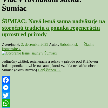
Šumiac
ŠUMIAC: Nová lesná sauna nadväzuje na
storočnú tradíciu a ponúka regeneráciu
uprostred prírody
Zverejnené:
2. decembra 2025
Autor:
Sobotnik.sk
—
Žiadne
komentáre ↓
Jedinečný zážitok regenerácie a relaxu v prírode pod Kráľovou
hoľou ponúka nová lesná sauna, ktorá vznikla neďaleko obce
ŠUMIAC:
Šumiac (okres Brezno)
Celý článok
→
Nová
lesná
sauna
nadväzuje
Facebook
na
Messenger
storočnú
tradíciu
Twitter
a