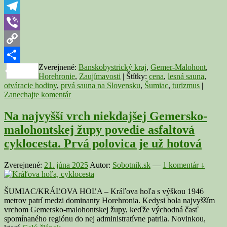
ponúka
WhatsApp
regeneráciu
uprostred
Telegram
prírody
Viber
Copy
Zverejnené:
Banskobystrický kraj
,
Gemer-Malohont
,
Link
Share
Horehronie
,
Zaujímavosti
|
Štítky:
cena
,
lesná sauna
,
otváracie hodiny
,
prvá sauna na Slovensku
,
Šumiac
,
turizmus
|
Zanechajte komentár
Na najvyšší vrch niekdajšej Gemersko-
malohontskej župy povedie asfaltová
cyklocesta. Prvá polovica je už hotová
Zverejnené:
21. júna 2025
Autor:
Sobotnik.sk
—
1 komentár ↓
ŠUMIAC/KRÁĽOVA HOĽA – Kráľova hoľa s výškou 1946
metrov patrí medzi dominanty Horehronia. Kedysi bola najvyšším
vrchom Gemersko-malohontskej župy, keďže východná časť
spomínaného regiónu do nej administratívne patrila. Novinkou,