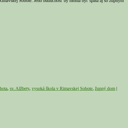
v Rimavskej Sobote. Jeho budúcnosť by mohla byť spätá aj so župným
bota
,
sv. Alžbety
,
vysoká škola v Rimavskej Sobote
,
župný dom
|