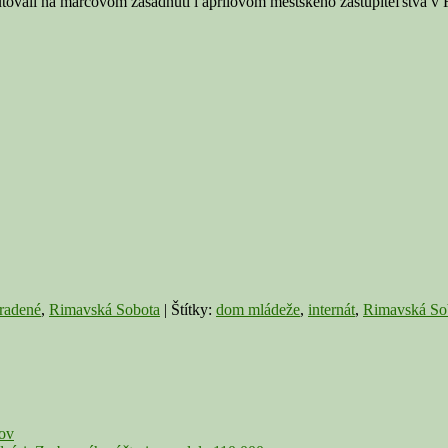
skutovali na marcovom zasadnutí i aprílovom mestského zastupiteľstva 
SKÁ
A:
ie
ť
át
radené
,
Rimavská Sobota
|
Štítky:
dom mládeže
,
internát
,
Rimavská So
čov