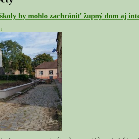
ly by mohlo zachrániť župný dom aj int
 ↓