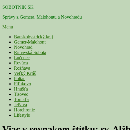
Skip
SOBOTNIK.SK
to
Správy z Gemera, Malohontu a Novohradu
content
Menu
Primárne
Banskobystrický kraj
Gemer-Malohont
menu
Novohrad
Rimavská Sobota
Lučenec
Revúca
Rožňava
Veľký Krtíš
Poltár
Fiľakovo
Hnúšťa
Tisovec
Tornaľa
Jelšava
Horehronie
Lifestyle
Viac v rovnakom štítku:
sv. Alž