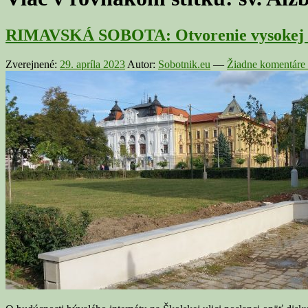
RIMAVSKÁ SOBOTA: Otvorenie vysokej ško
Zverejnené:
29. apríla 2023
Autor:
Sobotnik.eu
—
Žiadne komentáre