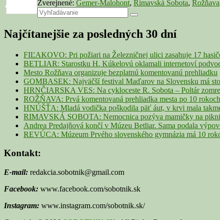
Zverejnené:
Gemer-Malohont
,
Rimavská Sobota
,
Rožňava
Link
Share
Primary
Search
Search
for:
Sidebar
Najčítanejšie za posledných 30 dní
Widget
Area
FIĽAKOVO: Pri požiari na Železničnej ulici zasahuje 17 hasi
BETLIAR: Starostku H. Kúkelovú oklamali internetoví podvodn
Mesto Rožňava organizuje bezplatnú komentovanú prehliadku
GOMBASEK: Najväčší festival Maďarov na Slovensku má storoč
HRNČIARSKA VES: Na cykloceste R. Sobota – Poltár zomrel 
ROŽŇAVA: Prvá komentovaná prehliadka mesta po 10 rokoch p
HNÚŠŤA: Mladá vodička poškodila päť áut, v krvi mala takme
RIMAVSKÁ SOBOTA: Nemocnica pozýva mamičky na piknik z
Andrea Predajňová končí v Múzeu Betliar. Sama podala výpo
REVÚCA: Múzeum Prvého slovenského gymnázia má 10 rokov. 
Kontakt:
E-mail:
redakcia.sobotnik@gmail.com
Facebook:
www.facebook.com/sobotnik.sk
Instagram:
www.instagram.com/sobotnik.sk/