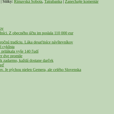
|
Štítky:
Rimavská Sobota
,
Tatrabanka
|
Zanechajte komentár
čov
íci. Z obecného účtu im poslala 110 000 eur
nú tradíciu. Láka desaťtisíce návštevníkov
cyklista
rilákala vyše 140 ľudí
r dve promile
adarmo, každá dostane darček
veď
Je pýchou nielen Gemera, ale celého Slovenska