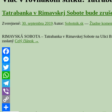
Tatrabanka v Rimavskej Sobote bude zruše
Zverejnené:
30. septembra 2019
Autor:
Sobotnik.sk
—
Žiadne komen
RIMAVSKÁ SOBOTA – Tatrabanka v Rimavskej Sobote na Ulici B. Bartó
Tatrabanka
zaslaný
Celý článok
→
v
Rimavskej
Sobote
bude
Facebook
zrušená
Messenger
31.
októbra
Twitter
WhatsApp
Telegram
Viber
Copy