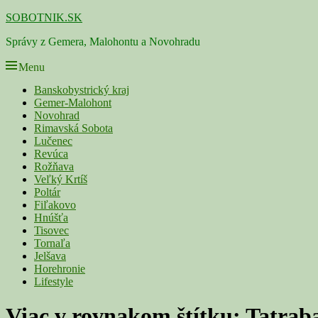
Skip
SOBOTNIK.SK
to
Správy z Gemera, Malohontu a Novohradu
content
Menu
Primárne
Banskobystrický kraj
Gemer-Malohont
menu
Novohrad
Rimavská Sobota
Lučenec
Revúca
Rožňava
Veľký Krtíš
Poltár
Fiľakovo
Hnúšťa
Tisovec
Tornaľa
Jelšava
Horehronie
Lifestyle
Viac v rovnakom štítku:
Tatrab