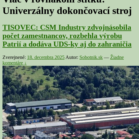
Univerzálny dokončovací stroj
TISOVEC: CSM Industry zdvojnásobila
počet zamestnancov, rozbehla výrobu
Patrií a dodáva UDS-ky aj do zahraničia
Zverejnené:
18. decembra 2025
Autor:
Sobotnik.sk
—
Žiadne
komentáre ↓