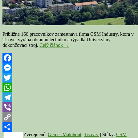
Približne 160 pracovníkov zamestnáva firma CSM Industry, ktorá v
Tisovci vyrába obrannú techniku a rýpadlá Univerzálny
TISOVEC:
dokončovací stroj.
Celý článok
→
CSM
Industry
zdvojnásobila
počet
Facebook
zamestnancov,
Messenger
rozbehla
výrobu
Twitter
Patrií
a
WhatsApp
dodáva
UDS-
Telegram
ky
Viber
aj
do
Copy
zahraničia
Zverejnené:
Gemer-Malohont
,
Tisovec
|
Štítky:
CSM
Link
Share