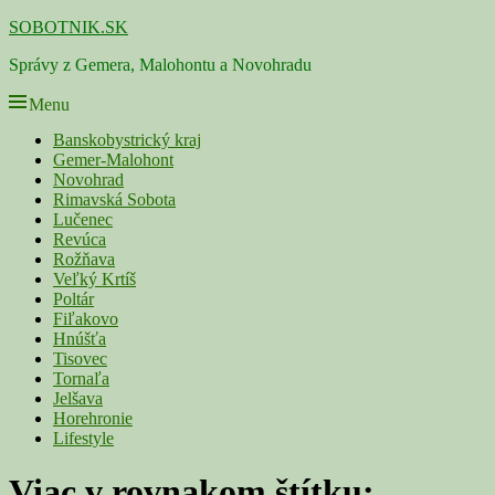
Skip
SOBOTNIK.SK
to
Správy z Gemera, Malohontu a Novohradu
content
Menu
Primárne
Banskobystrický kraj
Gemer-Malohont
menu
Novohrad
Rimavská Sobota
Lučenec
Revúca
Rožňava
Veľký Krtíš
Poltár
Fiľakovo
Hnúšťa
Tisovec
Tornaľa
Jelšava
Horehronie
Lifestyle
Viac v rovnakom štítku: