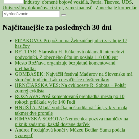
Industry
,
obrnené bojové vozidlá
,
Patria
,
Tisovec
,
UDS
,
Univerzálny dokončovací stroj
,
zamestnanosť
|
Zanechajte komentár
Primary
Search
Search
for:
Sidebar
Najčítanejšie za posledných 30 dní
Widget
Area
FIĽAKOVO: Pri požiari na Železničnej ulici zasahuje 17
hasičov
BETLIAR: Starostku H. Kúkelovú oklamali internetoví
podvodníci. Z obecného účtu im poslala 110 000 eur
Mesto Rožňava organizuje bezplatnú komentovanú
prehliadku
GOMBASEK: Najväčší festival Maďarov na Slovensku má
storočnú tradíciu. Láka desaťtisíce návštevníkov
HRNČIARSKA VES: Na cykloceste R. Sobota – Poltár
zomrel cyklista
ROŽŇAVA: Prvá komentovaná prehliadka mesta po 10
rokoch prilákala vyše 140 ľudí
HNÚŠŤA: Mladá vodička poškodila päť áut, v krvi mala
takmer dve promile
RIMAVSKÁ SOBOTA: Nemocnica pozýva mamičky na
piknik zadarmo, každá dostane darček
Andrea Predajňová končí v Múzeu Betliar. Sama podala
výpoveď