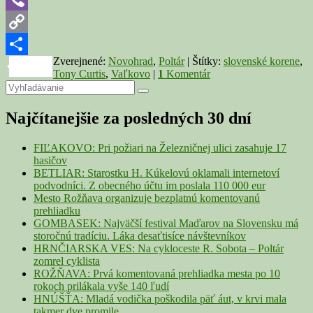
okrese
Viber
Poltár
Copy
Zverejnené:
Novohrad
,
Poltár
|
Štítky:
slovenské korene
,
Link
Share
Tony Curtis
,
Vaľkovo
|
1
Komentár
Primary
Search
Search
for:
Sidebar
Najčítanejšie za posledných 30 dní
Widget
Area
FIĽAKOVO: Pri požiari na Železničnej ulici zasahuje 17
hasičov
BETLIAR: Starostku H. Kúkelovú oklamali internetoví
podvodníci. Z obecného účtu im poslala 110 000 eur
Mesto Rožňava organizuje bezplatnú komentovanú
prehliadku
GOMBASEK: Najväčší festival Maďarov na Slovensku má
storočnú tradíciu. Láka desaťtisíce návštevníkov
HRNČIARSKA VES: Na cykloceste R. Sobota – Poltár
zomrel cyklista
ROŽŇAVA: Prvá komentovaná prehliadka mesta po 10
rokoch prilákala vyše 140 ľudí
HNÚŠŤA: Mladá vodička poškodila päť áut, v krvi mala
takmer dve promile