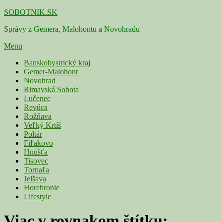
Skip
SOBOTNIK.SK
to
Správy z Gemera, Malohontu a Novohradu
content
Menu
Primárne
Banskobystrický kraj
Gemer-Malohont
menu
Novohrad
Rimavská Sobota
Lučenec
Revúca
Rožňava
Veľký Krtíš
Poltár
Fiľakovo
Hnúšťa
Tisovec
Tornaľa
Jelšava
Horehronie
Lifestyle
Viac v rovnakom štítku: