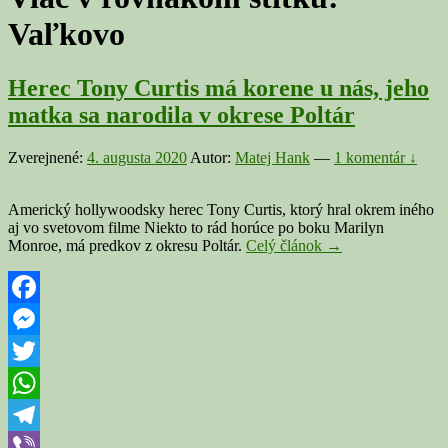
Vaľkovo
Herec Tony Curtis má korene u nás, jeho
matka sa narodila v okrese Poltár
Zverejnené:
4. augusta 2020
Autor:
Matej Hank
—
1 komentár ↓
Americký hollywoodsky herec Tony Curtis, ktorý hral okrem iného
aj vo svetovom filme Niekto to rád horúce po boku Marilyn
Herec
Monroe, má predkov z okresu Poltár.
Celý článok
→
Tony
Curtis
má
korene
Facebook
u
Messenger
nás,
jeho
Twitter
matka
sa
WhatsApp
narodila
v
Telegram