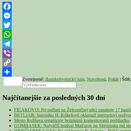
Facebook
Messenger
Twitter
WhatsApp
Telegram
Viber
Copy
Zverejnené:
Banskobystrický kraj
,
Novohrad
,
Poltár
|
Štít
Link
Share
Primary
Search
Search
for:
Sidebar
Najčítanejšie za posledných 30 dní
Widget
Area
FIĽAKOVO: Pri požiari na Železničnej ulici zasahuje 17 hasi
BETLIAR: Starostku H. Kúkelovú oklamali internetoví podvodn
Mesto Rožňava organizuje bezplatnú komentovanú prehliadku
GOMBASEK: Najväčší festival Maďarov na Slovensku má storoč
HRNČIARSKA VES: Na cykloceste R. Sobota – Poltár zomrel 