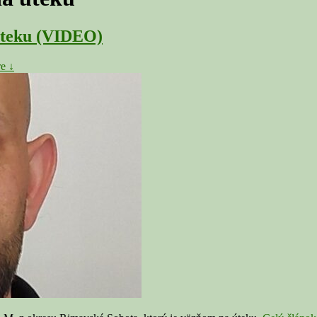
úteku (VIDEO)
e ↓