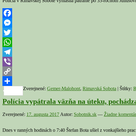
Polícia v Rimavskej Sobote vyhlásila pátranie po 35-ročnom Júliuso
Facebook
Messenger
Twitter
WhatsApp
Telegram
Viber
Copy
Zverejnené:
Gemer-Malohont
,
Rimavská Sobota
|
Štítky:
R
Link
Share
Polícia vypátrala väzňa na úteku, pochád
Zverejnené:
17. augusta 2017
Autor:
Sobotnik.sk
—
Žiadne komentár
Dnes v ranných hodinách o 7:40 Štefan Bota ušiel z vonkajšieho prac