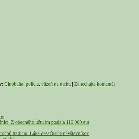
väz
na
úte
poc
z
Cin
ky:
Cinobaňa
,
polícia
,
väzeň na úteku
|
Zanechajte komentár
čov
íci. Z obecného účtu im poslala 110 000 eur
nú tradíciu. Láka desaťtisíce návštevníkov
cyklista