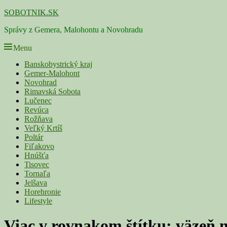
Skip
SOBOTNIK.SK
to
Správy z Gemera, Malohontu a Novohradu
content
Menu
Primárne
Banskobystrický kraj
Gemer-Malohont
menu
Novohrad
Rimavská Sobota
Lučenec
Revúca
Rožňava
Veľký Krtíš
Poltár
Fiľakovo
Hnúšťa
Tisovec
Tornaľa
Jelšava
Horehronie
Lifestyle
Viac v rovnakom štítku:
väzeň 