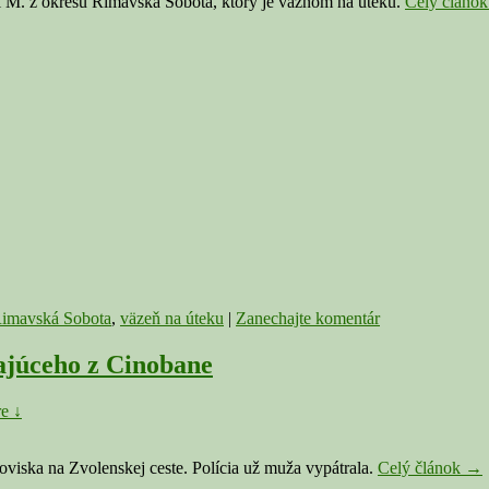
vi M. z okresu Rimavská Sobota, ktorý je väzňom na úteku.
Celý článo
imavská Sobota
,
väzeň na úteku
|
Zanechajte komentár
zajúceho z Cinobane
e ↓
Pol
oviska na Zvolenskej ceste. Polícia už muža vypátrala.
Celý článok
→
vyp