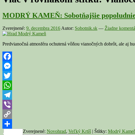
MODRÝ KAMEŇ: Sobotňajšie popoludnie p
Zverejnené:
9. decembra 2016
Autor:
Sobotnik.sk
—
Žiadne komentá
Predvianočná atmosféra ochutená vôňou vianočných dobrôt, ale aj hu
Facebook
Messenger
Twitter
WhatsApp
Telegram
Viber
Copy
Zverejnené:
Novohrad
,
Veľký Krtíš
|
Štítky:
Modrý Kame
Link
Share