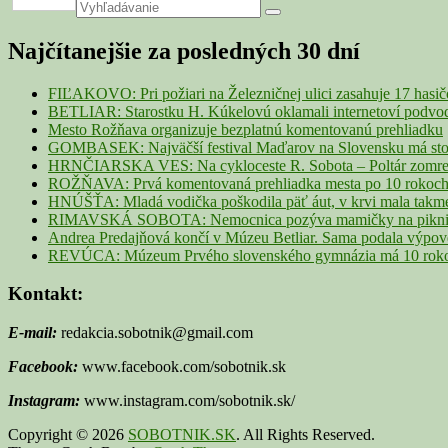
Primary
Search
Search
for:
Sidebar
Najčítanejšie za posledných 30 dní
Widget
Area
FIĽAKOVO: Pri požiari na Železničnej ulici zasahuje 17 hasi
BETLIAR: Starostku H. Kúkelovú oklamali internetoví podvodn
Mesto Rožňava organizuje bezplatnú komentovanú prehliadku
GOMBASEK: Najväčší festival Maďarov na Slovensku má storoč
HRNČIARSKA VES: Na cykloceste R. Sobota – Poltár zomrel 
ROŽŇAVA: Prvá komentovaná prehliadka mesta po 10 rokoch p
HNÚŠŤA: Mladá vodička poškodila päť áut, v krvi mala takme
RIMAVSKÁ SOBOTA: Nemocnica pozýva mamičky na piknik z
Andrea Predajňová končí v Múzeu Betliar. Sama podala výpo
REVÚCA: Múzeum Prvého slovenského gymnázia má 10 rokov. 
Kontakt:
E-mail:
redakcia.sobotnik@gmail.com
Facebook:
www.facebook.com/sobotnik.sk
Instagram:
www.instagram.com/sobotnik.sk/
Copyright © 2026
SOBOTNIK.SK
. All Rights Reserved.