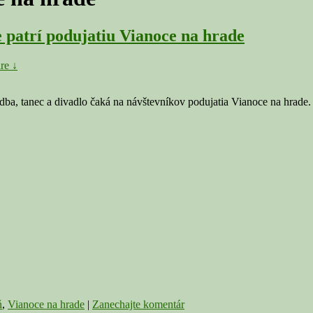
atrí podujatiu Vianoce na hrade
re ↓
dba, tanec a divadlo čaká na návštevníkov podujatia Vianoce na hrade
ň
,
Vianoce na hrade
|
Zanechajte komentár