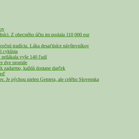
čov
íci. Z obecného účtu im poslala 110 000 eur
nú tradíciu. Láka desaťtisíce návštevníkov
cyklista
rilákala vyše 140 ľudí
r dve promile
adarmo, každá dostane darček
veď
Je pýchou nielen Gemera, ale celého Slovenska