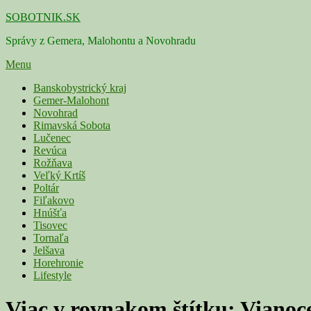
Skip
SOBOTNIK.SK
to
Správy z Gemera, Malohontu a Novohradu
content
Menu
Primárne
Banskobystrický kraj
Gemer-Malohont
menu
Novohrad
Rimavská Sobota
Lučenec
Revúca
Rožňava
Veľký Krtíš
Poltár
Fiľakovo
Hnúšťa
Tisovec
Tornaľa
Jelšava
Horehronie
Lifestyle
Viac v rovnakom štítku:
Vianoc