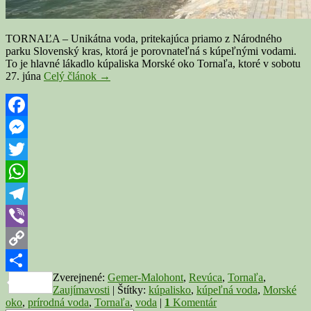
TORNAĽA – Unikátna voda, pritekajúca priamo z Národného
parku Slovenský kras, ktorá je porovnateľná s kúpeľnými vodami.
To je hlavné lákadlo kúpaliska Morské oko Tornaľa, ktoré v sobotu
Kúpalisko
27. júna
Celý článok
→
Tornaľa
otvorilo
sezónu.
Morské
Facebook
oko
Messenger
je
vzácny
Twitter
prírodný
výtvor,
WhatsApp
ľudia
sa
Telegram
kúpu
Viber
vo
výnimočnej
Copy
vode
Zverejnené:
Gemer-Malohont
,
Revúca
,
Tornaľa
,
Link
Share
Zaujímavosti
|
Štítky:
kúpalisko
,
kúpeľná voda
,
Morské
oko
,
prírodná voda
,
Tornaľa
,
voda
|
1
Komentár