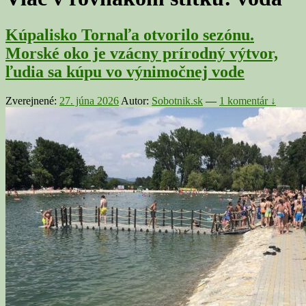
Kúpalisko Tornaľa otvorilo sezónu.
Morské oko je vzácny prírodný výtvor,
ľudia sa kúpu vo výnimočnej vode
Zverejnené:
27. júna 2026
Autor:
Sobotnik.sk
—
1 komentár ↓