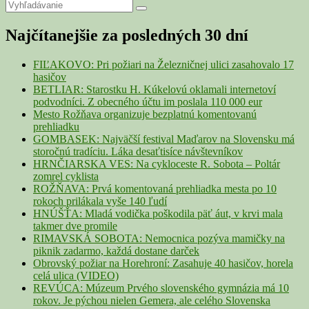
Primary
Search
Search
for:
Sidebar
Najčítanejšie za posledných 30 dní
Widget
Area
FIĽAKOVO: Pri požiari na Železničnej ulici zasahovalo 17
hasičov
BETLIAR: Starostku H. Kúkelovú oklamali internetoví
podvodníci. Z obecného účtu im poslala 110 000 eur
Mesto Rožňava organizuje bezplatnú komentovanú
prehliadku
GOMBASEK: Najväčší festival Maďarov na Slovensku má
storočnú tradíciu. Láka desaťtisíce návštevníkov
HRNČIARSKA VES: Na cykloceste R. Sobota – Poltár
zomrel cyklista
ROŽŇAVA: Prvá komentovaná prehliadka mesta po 10
rokoch prilákala vyše 140 ľudí
HNÚŠŤA: Mladá vodička poškodila päť áut, v krvi mala
takmer dve promile
RIMAVSKÁ SOBOTA: Nemocnica pozýva mamičky na
piknik zadarmo, každá dostane darček
Obrovský požiar na Horehroní: Zasahuje 40 hasičov, horela
celá ulica (VIDEO)
REVÚCA: Múzeum Prvého slovenského gymnázia má 10
rokov. Je pýchou nielen Gemera, ale celého Slovenska