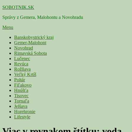
Skip
SOBOTNIK.SK
to
Správy z Gemera, Malohontu a Novohradu
content
Menu
Primárne
Banskobystrický kraj
Gemer-Malohont
menu
Novohrad
Rimavská Sobota
Lučenec
Revúca
Rožňava
Veľký Krtíš
Poltár
Fiľakovo
Hnúšťa
Tisovec
Tornaľa
Jelšava
Horehronie
Lifestyle
Viac v rovnakom štítku:
voda