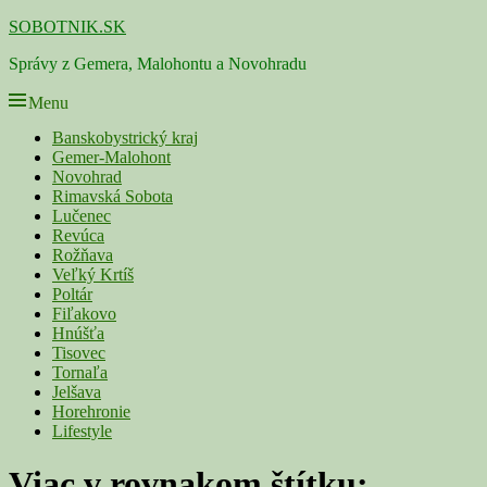
Skip
SOBOTNIK.SK
to
Správy z Gemera, Malohontu a Novohradu
content
Menu
Primárne
Banskobystrický kraj
Gemer-Malohont
menu
Novohrad
Rimavská Sobota
Lučenec
Revúca
Rožňava
Veľký Krtíš
Poltár
Fiľakovo
Hnúšťa
Tisovec
Tornaľa
Jelšava
Horehronie
Lifestyle
Viac v rovnakom štítku: