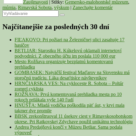
Zaujímavosti
|
Štítky:
Gemersko-malohontské múzeum
,
múmia
,
Rimavská Sobota
,
výskum
|
Zanechajte komentár
Primary
Search
Search
for:
Sidebar
Najčítanejšie za posledných 30 dní
Widget
Area
FIĽAKOVO: Pri požiari na Železničnej ulici zasahuje 17
hasičov
BETLIAR: Starostku H. Kúkelovú oklamali internetoví
podvodníci. Z obecného účtu im poslala 110 000 eur
Mesto Rožňava organizuje bezplatnú komentovanú
prehliadku
GOMBASEK: Najväčší festival Maďarov na Slovensku má
storočnú tradíciu. Láka desaťtisíce návštevníkov
HRNČIARSKA VES: Na cykloceste R. Sobota – Poltár
zomrel cyklista
ROŽŇAVA: Prvá komentovaná prehliadka mesta po 10
rokoch prilákala vyše 140 ľudí
HNÚŠŤA: Mladá vodička poškodila päť áut, v krvi mala
takmer dve promile
BBSK zrekonštruoval 11 úsekov ciest v Rimavskosobotskom
okrese. Pri Ratkovskej Zdychave použil unikátnu technológiu
Andrea Predajňová končí v Múzeu Betliar. Sama podala
výpoveď