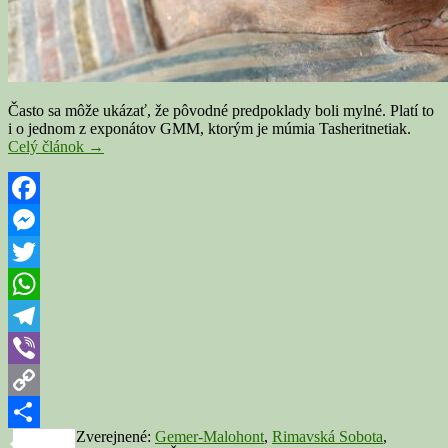
Často sa môže ukázať, že pôvodné predpoklady boli mylné. Platí to
i o jednom z exponátov GMM, ktorým je múmia Tasheritnetiak.
Rimavskosobotská
Celý článok
→
múmia
možno
nebola
žena,
Facebook
ale
Messenger
muž.
Nesprávne
Twitter
boli
aj
WhatsApp
ďalšie
údaje
Telegram
Viber
Copy
Zverejnené:
Gemer-Malohont
,
Rimavská Sobota
,
Link
Share