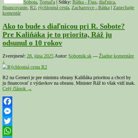
Sobota
,
Tornaľa
|
Štítky:
Bátka - Figa
,
diaľnica
,
financovanie
,
R2
,
rýchlostná cesta
,
Zacharovce - Bátka
|
Zanechajte
komentár
Ako to bude s diaľnicou pri R. Sobote?
Pre Kaliňáka je to priorita, Ráž ju
odsunul o 10 rokov
Zverejnené:
28. júna 2025
Autor:
Sobotnik.sk
—
Žiadne komentáre
↓
R2 na Gemeri je pre ministra obrany Kaliňáka prioritou a chcel by
ju financovať z výdavkov na obranu. Minister Ráž to však vidí inak.
Ako
Celý článok
→
to
bude
s
diaľnicou
Facebook
pri
Messenger
R.
Sobote?
Twitter
Pre