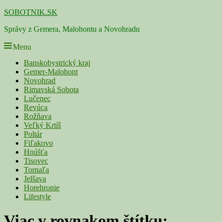
Skip
SOBOTNIK.SK
to
Správy z Gemera, Malohontu a Novohradu
content
Menu
Primárne
Banskobystrický kraj
Gemer-Malohont
menu
Novohrad
Rimavská Sobota
Lučenec
Revúca
Rožňava
Veľký Krtíš
Poltár
Fiľakovo
Hnúšťa
Tisovec
Tornaľa
Jelšava
Horehronie
Lifestyle
Viac v rovnakom štítku: