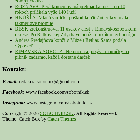
zomrel cyklista
ROŽŇAVA: Prvá komentovaná prehliadka mesta po 10
rokoch prilákala vyše 140 ľudí
HNÚŠŤA: Mladá vodička poškodila päť áut, v krvi mala
takmer dve promile
BBSK zrekonštruoval 11 úsekov ciest v Rimavskosobotskom
okrese. Pri Ratkovskej Zdychave použil unikátnu technológiu
Andrea Predajňová končí v Múzeu Betliar. Sama podala
výpoveď
RIMAVSKÁ SOBOTA: Nemocnica pozýva mamičky na
piknik zadarmo, každá dostane darček
Kontakt:
E-mail:
redakcia.sobotnik@gmail.com
Facebook:
www.facebook.com/sobotnik.sk
Instagram:
www.instagram.com/sobotnik.sk/
Copyright © 2026
SOBOTNIK.SK
. All Rights Reserved.
Theme: Catch Box by
Catch Themes
Scroll
Up