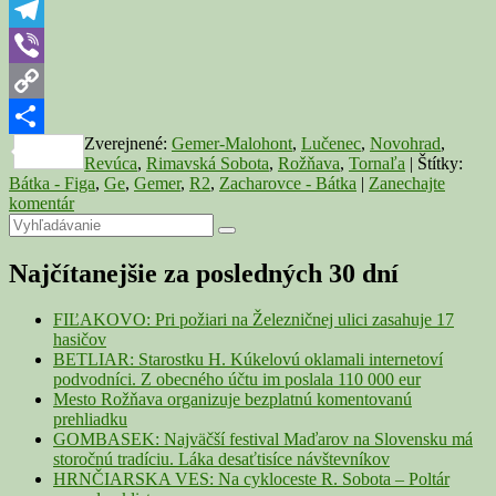
Kaliňáka
WhatsApp
je
to
Telegram
priorita,
Viber
Ráž
ju
Copy
odsunul
o
Zverejnené:
Gemer-Malohont
,
Lučenec
,
Novohrad
,
Link
Share
10
Revúca
,
Rimavská Sobota
,
Rožňava
,
Tornaľa
|
Štítky:
rokov
Bátka - Figa
,
Ge
,
Gemer
,
R2
,
Zacharovce - Bátka
|
Zanechajte
komentár
Primary
Search
Search
for:
Sidebar
Najčítanejšie za posledných 30 dní
Widget
Area
FIĽAKOVO: Pri požiari na Železničnej ulici zasahuje 17
hasičov
BETLIAR: Starostku H. Kúkelovú oklamali internetoví
podvodníci. Z obecného účtu im poslala 110 000 eur
Mesto Rožňava organizuje bezplatnú komentovanú
prehliadku
GOMBASEK: Najväčší festival Maďarov na Slovensku má
storočnú tradíciu. Láka desaťtisíce návštevníkov
HRNČIARSKA VES: Na cykloceste R. Sobota – Poltár