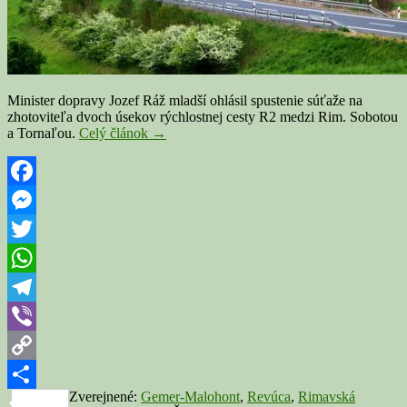
Minister dopravy Jozef Ráž mladší ohlásil spustenie súťaže na
zhotoviteľa dvoch úsekov rýchlostnej cesty R2 medzi Rim. Sobotou
Minister
a Tornaľou.
Celý článok
→
Ráž
chce
stavať
diaľnicu
Facebook
medzi
Messenger
Rimavskou
Sobotou
Twitter
a
Tornaľou.
WhatsApp
Peniaze
však
Telegram
na
Viber
to
nemá
Copy
Zverejnené:
Gemer-Malohont
,
Revúca
,
Rimavská
Link
Share