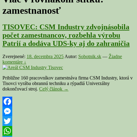
zamestnanosť
TISOVEC: CSM Industry zdvojnásobila
počet zamestnancov, rozbehla výrobu
Patrií a dodáva UDS-ky aj do zahraničia
Zverejnené:
18. decembra 2025
Autor:
Sobotnik.sk
—
Žiadne
komentáre ↓
Približne 160 pracovníkov zamestnáva firma CSM Industry, ktorá v
Tisovci vyrába obrannú techniku a rýpadlá Univerzálny
TISOVEC:
dokončovací stroj.
Celý článok
→
CSM
Industry
zdvojnásobila
počet
Facebook
zamestnancov,
Messenger
rozbehla
výrobu
Twitter
Patrií