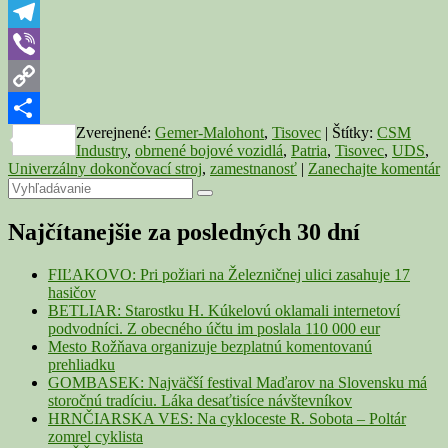
a
WhatsApp
dodáva
UDS-
Telegram
ky
Viber
aj
do
Copy
zahraničia
Zverejnené:
Gemer-Malohont
,
Tisovec
|
Štítky:
CSM
Link
Share
Industry
,
obrnené bojové vozidlá
,
Patria
,
Tisovec
,
UDS
,
Univerzálny dokončovací stroj
,
zamestnanosť
|
Zanechajte komentár
Primary
Search
Search
for:
Sidebar
Najčítanejšie za posledných 30 dní
Widget
Area
FIĽAKOVO: Pri požiari na Železničnej ulici zasahuje 17
hasičov
BETLIAR: Starostku H. Kúkelovú oklamali internetoví
podvodníci. Z obecného účtu im poslala 110 000 eur
Mesto Rožňava organizuje bezplatnú komentovanú
prehliadku
GOMBASEK: Najväčší festival Maďarov na Slovensku má
storočnú tradíciu. Láka desaťtisíce návštevníkov
HRNČIARSKA VES: Na cykloceste R. Sobota – Poltár
zomrel cyklista