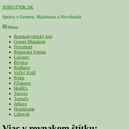
Skip
SOBOTNIK.SK
to
Správy z Gemera, Malohontu a Novohradu
content
Menu
Primárne
Banskobystrický kraj
Gemer-Malohont
menu
Novohrad
Rimavská Sobota
Lučenec
Revúca
Rožňava
Veľký Krtíš
Poltár
Fiľakovo
Hnúšťa
Tisovec
Tornaľa
Jelšava
Horehronie
Lifestyle
Viac v rovnakom štítku: