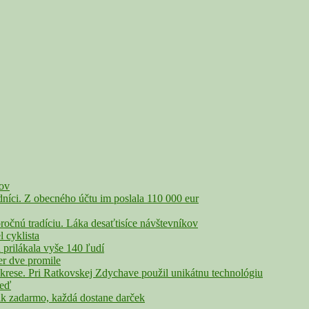
čov
íci. Z obecného účtu im poslala 110 000 eur
nú tradíciu. Láka desaťtisíce návštevníkov
cyklista
rilákala vyše 140 ľudí
r dve promile
rese. Pri Ratkovskej Zdychave použil unikátnu technológiu
veď
adarmo, každá dostane darček