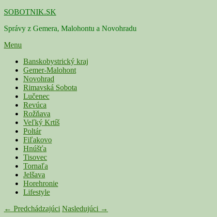
Skip
SOBOTNIK.SK
to
Správy z Gemera, Malohontu a Novohradu
content
Menu
Primárne
Banskobystrický kraj
Gemer-Malohont
menu
Novohrad
Rimavská Sobota
Lučenec
Revúca
Rožňava
Veľký Krtíš
Poltár
Fiľakovo
Hnúšťa
Tisovec
Tornaľa
Jelšava
Horehronie
Lifestyle
Navigácia
← Predchádzajúci
Nasledujúci →