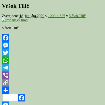
v
Vŕšok Tilič
galérii
Zverejnené
18. januára 2020
v
1200 × 675
v
Vŕšok Tilič
Vŕšok Tilič
Facebook
Messenger
Twitter
WhatsApp
Telegram
Viber
Copy
Link
Share