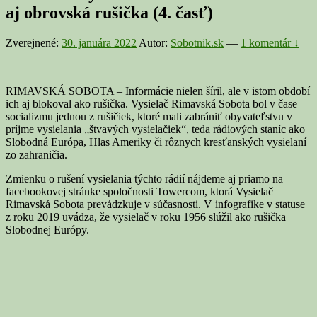
aj obrovská rušička (4. časť)
Zverejnené:
30. januára 2022
Autor:
Sobotnik.sk
—
1 komentár ↓
RIMAVSKÁ SOBOTA – Informácie nielen šíril, ale v istom období
ich aj blokoval ako rušička. Vysielač Rimavská Sobota bol v čase
socializmu jednou z rušičiek, ktoré mali zabrániť obyvateľstvu v
príjme vysielania „štvavých vysielačiek“, teda rádiových staníc ako
Slobodná Európa, Hlas Ameriky či rôznych kresťanských vysielaní
zo zahraničia.
Zmienku o rušení vysielania týchto rádií nájdeme aj priamo na
facebookovej stránke spoločnosti Towercom, ktorá Vysielač
Rimavská Sobota prevádzkuje v súčasnosti. V infografike v statuse
z roku 2019 uvádza, že vysielač v roku 1956 slúžil ako rušička
Slobodnej Európy.