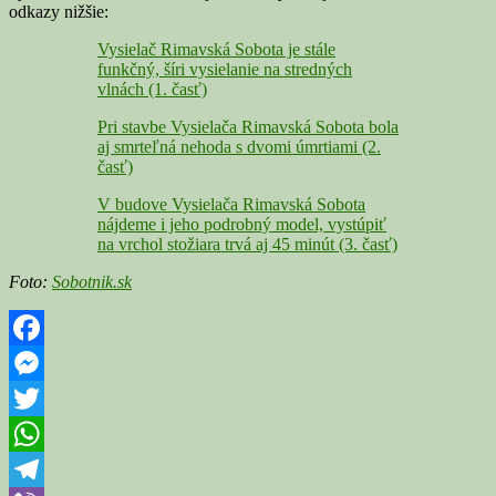
odkazy nižšie:
Vysielač Rimavská Sobota je stále
funkčný, šíri vysielanie na stredných
vlnách (1. časť)
Pri stavbe Vysielača Rimavská Sobota bola
aj smrteľná nehoda s dvomi úmrtiami (2.
časť)
V budove Vysielača Rimavská Sobota
nájdeme i jeho podrobný model, vystúpiť
na vrchol stožiara trvá aj 45 minút (3. časť)
Foto:
Sobotnik.sk
Facebook
Messenger
Twitter
WhatsApp