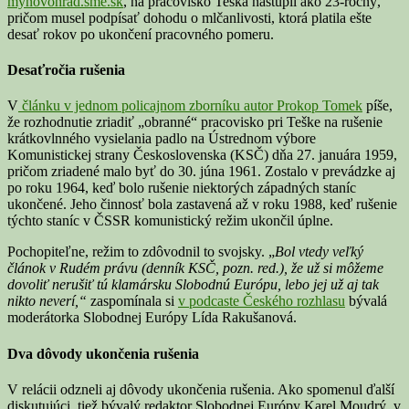
mynovohrad.sme.sk
, na pracovisko Teška nastúpil ako 23-ročný,
pričom musel podpísať dohodu o mlčanlivosti, ktorá platila ešte
desať rokov po ukončení pracovného pomeru.
Desaťročia rušenia
V
článku v jednom policajnom zborníku autor Prokop Tomek
píše,
že rozhodnutie zriadiť „obranné“ pracovisko pri Teške na rušenie
krátkovlnného vysielania padlo na Ústrednom výbore
Komunistickej strany Československa (KSČ) dňa 27. januára 1959,
pričom zriadené malo byť do 30. júna 1961. Zostalo v prevádzke aj
po roku 1964, keď bolo rušenie niektorých západných staníc
ukončené. Jeho činnosť bola zastavená až v roku 1988, keď rušenie
týchto staníc v ČSSR komunistický režim ukončil úplne.
Pochopiteľne, režim to zdôvodnil to svojsky. „
Bol vtedy veľký
článok v Rudém právu (denník KSČ, pozn. red.), že už si môžeme
dovoliť nerušiť tú klamársku Slobodnú Európu, lebo jej už aj tak
nikto neverí,“
zaspomínala si
v podcaste Českého rozhlasu
bývalá
moderátorka Slobodnej Európy Lída Rakušanová.
Dva dôvody ukončenia rušenia
V relácii odzneli aj dôvody ukončenia rušenia. Ako spomenul ďalší
diskutujúci, tiež bývalý redaktor Slobodnej Európy Karel Moudrý, v