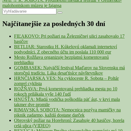
Next
→
R. SOBOTA: Predmetom mesiaca február v Gemersko-
v
post:
malohontskom múzeu je fajansa
článku
Primary
Search
Search
for:
Sidebar
Najčítanejšie za posledných 30 dní
Widget
Area
FIĽAKOVO: Pri požiari na Železničnej ulici zasahovalo 17
hasičov
BETLIAR: Starostku H. Kúkelovú oklamali internetoví
podvodníci. Z obecného účtu im poslala 110 000 eur
Mesto Rožňava organizuje bezplatnú komentovanú
prehliadku
GOMBASEK: Najväčší festival Maďarov na Slovensku má
storočnú tradíciu. Láka desaťtisíce návštevníkov
HRNČIARSKA VES: Na cykloceste R. Sobota – Poltár
zomrel cyklista
ROŽŇAVA: Prvá komentovaná prehliadka mesta po 10
rokoch prilákala vyše 140 ľudí
HNÚŠŤA: Mladá vodička poškodila päť áut, v krvi mala
takmer dve promile
RIMAVSKÁ SOBOTA: Nemocnica pozýva mamičky na
piknik zadarmo, každá dostane darček
Obrovský požiar na Horehroní: Zasahuje 40 hasičov, horela
celá ulica (VIDEO)
REVÚCA: Múzeum Prvého slovenského gymnázia má 10