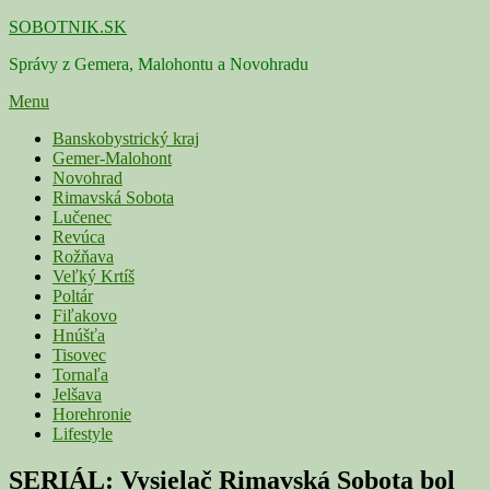
Skip
SOBOTNIK.SK
to
Správy z Gemera, Malohontu a Novohradu
content
Menu
Primárne
Banskobystrický kraj
Gemer-Malohont
menu
Novohrad
Rimavská Sobota
Lučenec
Revúca
Rožňava
Veľký Krtíš
Poltár
Fiľakovo
Hnúšťa
Tisovec
Tornaľa
Jelšava
Horehronie
Lifestyle
SERIÁL: Vysielač Rimavská Sobota bol