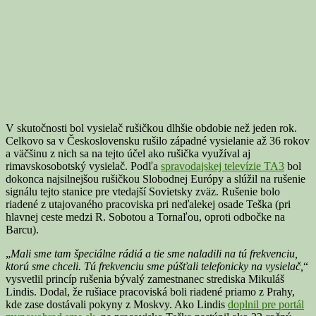
V skutočnosti bol vysielač rušičkou dlhšie obdobie než jeden rok.
Celkovo sa v Československu rušilo západné vysielanie až 36 rokov
a väčšinu z nich sa na tejto účel ako rušička využíval aj
rimavskosobotský vysielač. Podľa
spravodajskej televízie TA3
bol
dokonca najsilnejšou rušičkou Slobodnej Európy a slúžil na rušenie
signálu tejto stanice pre vtedajší Sovietsky zväz. Rušenie bolo
riadené z utajovaného pracoviska pri neďalekej osade Teška (pri
hlavnej ceste medzi R. Sobotou a Tornaľou, oproti odbočke na
Barcu).
„
Mali sme tam špeciálne rádiá a tie sme naladili na tú frekvenciu,
ktorú sme chceli.
T
ú frekvenciu sme púšťali telefonicky na vysielač,
“
vysvetlil princíp rušenia bývalý zamestnanec strediska Mikuláš
Lindis. Dodal, že rušiace pracoviská boli riadené priamo z Prahy,
kde zase dostávali pokyny z Moskvy. Ako Lindis
doplnil pre portál