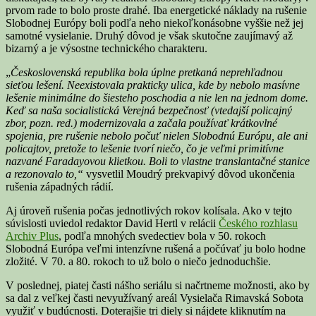
prvom rade to bolo proste drahé. Iba energetické náklady na rušenie
Slobodnej Európy boli podľa neho niekoľkonásobne vyššie než jej
samotné vysielanie. Druhý dôvod je však skutočne zaujímavý až
bizarný a je výsostne technického charakteru.
„
Československá republika bola úplne pretkaná neprehľadnou
sieťou lešení. Neexistovala prakticky ulica, kde by nebolo masívne
lešenie minimálne do šiesteho poschodia a nie len na jednom dome.
Keď sa naša socialistická Verejná bezpečnosť (vtedajší policajný
zbor, pozn. red.) modernizovala a začala používať krátkovlné
spojenia, pre rušenie nebolo počuť nielen Slobodnú Európu, ale ani
policajtov, pretože to lešenie tvorí niečo, čo je veľmi primitívne
nazvané Faradayovou klietkou.
B
oli to vlastne translantačné stanice
a rezonovalo to,“
vysvetlil Moudrý prekvapivý dôvod ukončenia
rušenia západných rádií.
Aj úroveň rušenia počas jednotlivých rokov kolísala. Ako v tejto
súvislosti uviedol redaktor David Hertl v relácii
Českého rozhlasu
Archiv Plus
, podľa mnohých svedectiev bola v 50. rokoch
Slobodná Európa veľmi intenzívne rušená a počúvať ju bolo hodne
zložité. V 70. a 80. rokoch to už bolo o niečo jednoduchšie.
V poslednej, piatej časti nášho seriálu si načrtneme možnosti, ako by
sa dal z veľkej časti nevyužívaný areál Vysielača Rimavská Sobota
využiť v budúcnosti. Doterajšie tri diely si nájdete kliknutím na