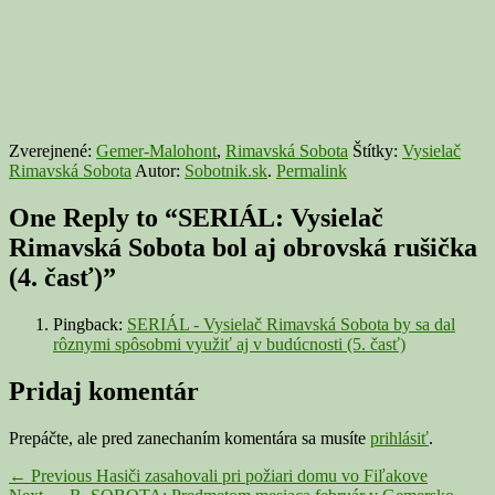
Zverejnené:
Gemer-Malohont
,
Rimavská Sobota
Štítky:
Vysielač
Rimavská Sobota
Autor:
Sobotnik.sk
.
Permalink
One Reply to “SERIÁL: Vysielač
Rimavská Sobota bol aj obrovská rušička
(4. časť)”
Pingback:
SERIÁL - Vysielač Rimavská Sobota by sa dal
rôznymi spôsobmi využiť aj v budúcnosti (5. časť)
Pridaj komentár
Prepáčte, ale pred zanechaním komentára sa musíte
prihlásiť
.
Navigácia
Previous
←
Previous
Hasiči zasahovali pri požiari domu vo Fiľakove
Next
post: