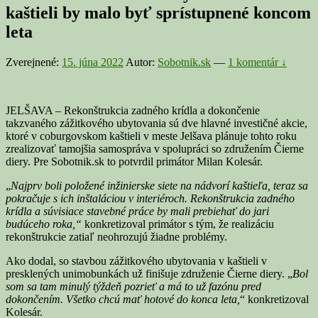
kaštieli by malo byť sprístupnené koncom
leta
Zverejnené:
15. júna 2022
Autor:
Sobotnik.sk
—
1 komentár ↓
JELŠAVA – Rekonštrukcia zadného krídla a dokončenie
takzvaného zážitkového ubytovania sú dve hlavné investičné akcie,
ktoré v coburgovskom kaštieli v meste Jelšava plánuje tohto roku
zrealizovať tamojšia samospráva v spolupráci so združením Čierne
diery. Pre Sobotnik.sk to potvrdil primátor Milan Kolesár.
„
Najprv boli položené inžinierske siete na nádvorí kaštieľa, teraz sa
pokračuje s ich inštaláciou v interiéroch. Rekonštrukcia zadného
krídla
a súvisiace stavebné práce
by mal
i
preb
ie
h
a
ť do jari
budúceho roka,“
konkretizoval primátor s tým, že realizáciu
rekonštrukcie zatiaľ neohrozujú žiadne problémy.
Ako dodal, so stavbou zážitkového ubytovania v kaštieli v
presklených unimobunkách už finišuje združenie Čierne diery. „
Bol
som sa tam minulý týždeň pozrieť a má to už fazónu pred
dokončením. Všetko chcú mať hotové do konca leta,
“ konkretizoval
Kolesár.