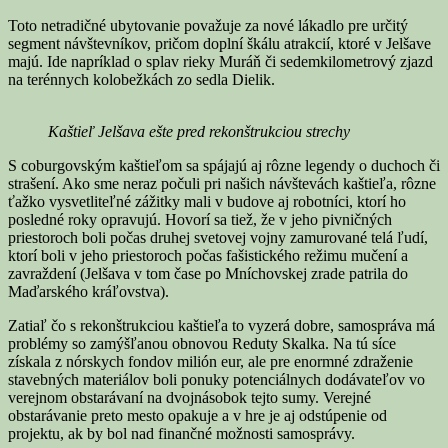
Toto netradičné ubytovanie považuje za nové lákadlo pre určitý
segment návštevníkov, pričom doplní škálu atrakcií, ktoré v Jelšave
majú. Ide napríklad o splav rieky Muráň či sedemkilometrový zjazd
na terénnych kolobežkách zo sedla Dielik.
Kaštieľ Jelšava ešte pred rekonštrukciou strechy
S coburgovským kaštieľom sa spájajú aj rôzne legendy o duchoch či
strašení. Ako sme neraz počuli pri našich návštevách kaštieľa, rôzne
ťažko vysvetliteľné zážitky mali v budove aj robotníci, ktorí ho
posledné roky opravujú. Hovorí sa tiež, že v jeho pivničných
priestoroch boli počas druhej svetovej vojny zamurované telá ľudí,
ktorí boli v jeho priestoroch počas fašistického režimu mučení a
zavraždení (Jelšava v tom čase po Mníchovskej zrade patrila do
Maďarského kráľovstva).
Zatiaľ čo s rekonštrukciou kaštieľa to vyzerá dobre, samospráva má
problémy so zamýšľanou obnovou Reduty Skalka. Na tú síce
získala z nórskych fondov milión eur, ale pre enormné zdraženie
stavebných materiálov boli ponuky potenciálnych dodávateľov vo
verejnom obstarávaní na dvojnásobok tejto sumy. Verejné
obstarávanie preto mesto opakuje a v hre je aj odstúpenie od
projektu, ak by bol nad finančné možnosti samosprávy.