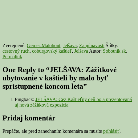
Zverejnené:
Gemer-Malohont
,
Jelšava
,
Zaujímavosti
Štítky:
cestovný ruch
,
coburgovský kaštieľ
,
Jelšava
Autor:
Sobotnik.sk
.
Permalink
One Reply to “JELŠAVA: Zážitkové
ubytovanie v kaštieli by malo byť
sprístupnené koncom leta”
Pingback:
JELŠAVA: Cez Kaštieľny deň bola prezentovaná
aj nová zážitková expozícia
Pridaj komentár
Prepáčte, ale pred zanechaním komentára sa musíte
prihlásiť
.