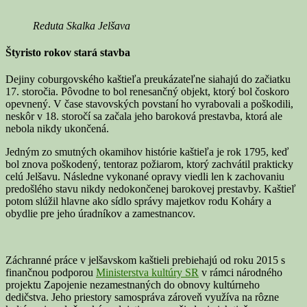
Reduta Skalka Jelšava
Štyristo rokov stará stavba
Dejiny coburgovského kaštieľa preukázateľne siahajú do začiatku
17. storočia. Pôvodne to bol renesančný objekt, ktorý bol čoskoro
opevnený. V čase stavovských povstaní ho vyrabovali a poškodili,
neskôr v 18. storočí sa začala jeho baroková prestavba, ktorá ale
nebola nikdy ukončená.
Jedným zo smutných okamihov histórie kaštieľa je rok 1795, keď
bol znova poškodený, tentoraz požiarom, ktorý zachvátil prakticky
celú Jelšavu. Následne vykonané opravy viedli len k zachovaniu
predošlého stavu nikdy nedokončenej barokovej prestavby. Kaštieľ
potom slúžil hlavne ako sídlo správy majetkov rodu Koháry a
obydlie pre jeho úradníkov a zamestnancov.
Záchranné práce v jelšavskom kaštieli prebiehajú od roku 2015 s
finančnou podporou
Ministerstva kultúry SR
v rámci národného
projektu Zapojenie nezamestnaných do obnovy kultúrneho
dedičstva. Jeho priestory samospráva zároveň využíva na rôzne