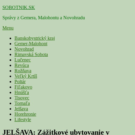
Skip
SOBOTNIK.SK
to
Správy z Gemera, Malohontu a Novohradu
content
Menu
Primárne
Banskobystrický kraj
Gemer-Malohont
menu
Novohrad
Rimavská Sobota
Lučenec
Revúca
Rožňava
Veľký Krtíš
Poltár
Fiľakovo
Hnúšťa
Tisovec
Tornaľa
Jelšava
Horehronie
Lifestyle
JELŠAVA: Zážitkové ubytovanie v