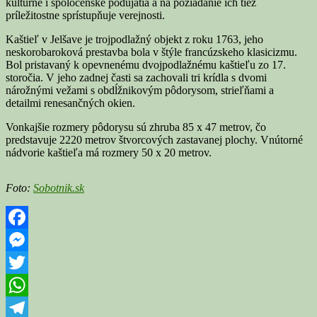
kultúrne i spoločenské podujatia a na požiadanie ich tiež
príležitostne sprístupňuje verejnosti.
Kaštieľ v Jelšave je trojpodlažný objekt z roku 1763, jeho
neskorobaroková prestavba bola v štýle francúzskeho klasicizmu.
Bol pristavaný k opevnenému dvojpodlažnému kaštieľu zo 17.
storočia. V jeho zadnej časti sa zachovali tri krídla s dvomi
nárožnými vežami s obdĺžnikovým pôdorysom, strieľňami a
detailmi renesančných okien.
Vonkajšie rozmery pôdorysu sú zhruba 85 x 47 metrov, čo
predstavuje 2220 metrov štvorcových zastavanej plochy. Vnútorné
nádvorie kaštieľa má rozmery 50 x 20 metrov.
Foto:
Sobotnik.sk
Facebook
Messenger
Twitter
WhatsApp