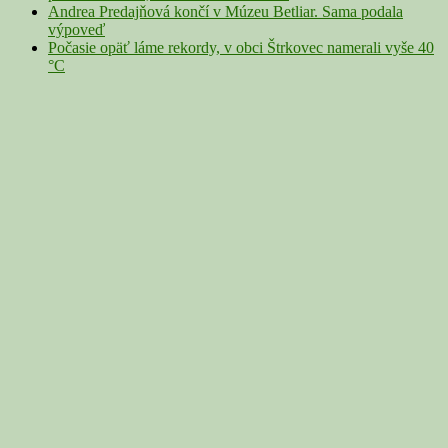
Andrea Predajňová končí v Múzeu Betliar. Sama podala
výpoveď
Počasie opäť láme rekordy, v obci Štrkovec namerali vyše 40
°C